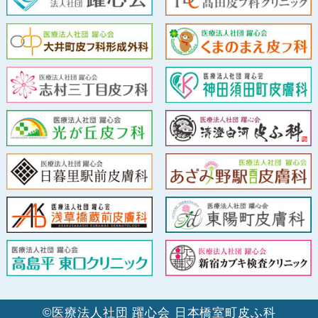
©医療法人社団 躍心会 日本橋室町皮ふ科